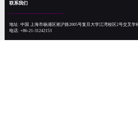
联系我们
地址: 中国 上海市杨浦区淞沪路2005号复旦大学江湾校区2号交叉学
电话: +86-21-31242153