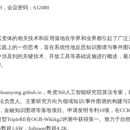
59，会议密码：612480
其变体的相关技术和应用落地在学界和业界都引起了广泛
实践上的一些思考，旨在系统性地反思知识图谱与事件图
中涉及到的关键技术、开放工具等基础设施进行概述，最
得。
/liuhuanyong.github.io，奇虎360人工智能研究
算法负责人。主要研究方向为领域知识/事件图谱的构建与
谱，金融知识图谱等落地项目。申请发明专利10项，在CC
ripleRE在OGB-Wikikg2评测中获得第一。致力于自
数超1.6W，follower数超4.2K。